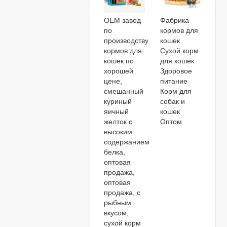
OEM завод
Фабрика
по
кормов для
производству
кошек
кормов для
Сухой корм
кошек по
для кошек
хорошей
Здоровое
цене,
питание
смешанный
Корм ​​для
куриный
собак и
яичный
кошек
желток с
Оптом
высоким
содержанием
белка,
оптовая
продажа,
оптовая
продажа, с
рыбным
вкусом,
сухой корм