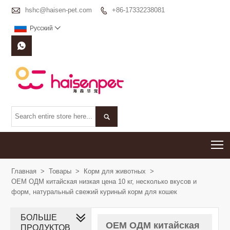

hshc@haisen-pet.com
+86-17332238081

Pусский



T
Главная
>
Товары
>
Корм для животных
>
OEM ОДМ китайская низкая цена 10 кг, несколько вкусов и
форм, натуральный свежий куриный корм для кошек
БОЛЬШЕ
OEM ОДМ китайская
ПРОДУКТОВ