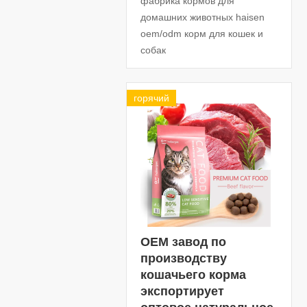
фабрика кормов для
домашних животных haisen
oem/odm корм для кошек и
собак
горячий
OEM завод по
производству
кошачьего корма
экспортирует