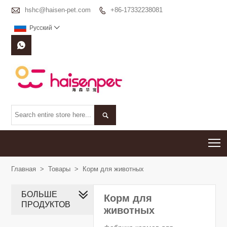

hshc@haisen-pet.com
+86-17332238081

Pусский



T
Главная
>
Товары
>
Корм для животных
БОЛЬШЕ
Корм для
ПРОДУКТОВ
животных