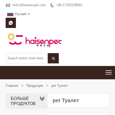

hshc@haisen-pet.com
+86-17332238081

Pусский



T
Главная
>
Продукция
>
pet Туалет
БОЛЬШЕ
pet Туалет
ПРОДУКТОВ